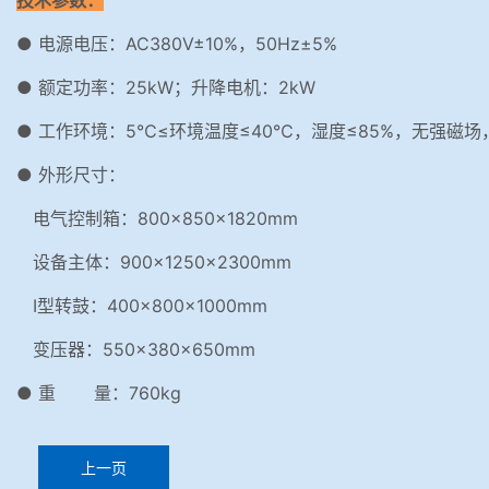
技术参数：
● 电源电压：AC380V±10%，50Hz±5%
● 额定功率：25kW；升降电机：2kW
● 工作环境：5℃≤环境温度≤40℃，湿度≤85%，无强磁
● 外形尺寸：
电气控制箱：800×850×1820mm
设备主体：900×1250×2300mm
I型转鼓：400×800×1000mm
变压器：550×380×650mm
● 重 量：760kg
上一页