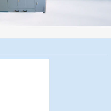
程机械化操作，没有人为误差，焦球形状与人工制焦球法一致或优于人工