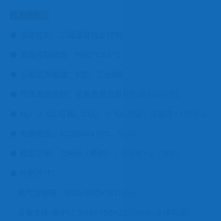
技术参数：
● 温度控制：三段温度独立控制
● 温度控制精度：1100℃±3℃
● 三点式热电偶：S型，工业II级
● 气体流量控制：采用质量流量控制器自动控制。
● N
：0-10L可调，CO
：0-10L可调，准确度±1.5%F.S
2
2
● 电源电压：AC380V±10%，50Hz
● 额定功率：7.5kW（单炉）；7.5kW×2（双炉）
● 外形尺寸：
电气控制箱：800×850×1820mm
设备主体(单炉)：550×750×2500mm(含排风罩)