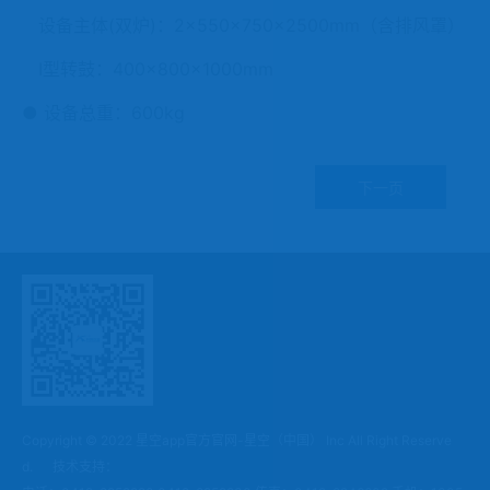
设备主体(双炉)：2×550×750×2500mm（含排风罩）
I型转鼓：400×800×1000mm
● 设备总重：600kg
下一页
Copyright © 2022 星空app官方官网-星空（中国） Inc All Right Reserve
d. 技术支持：