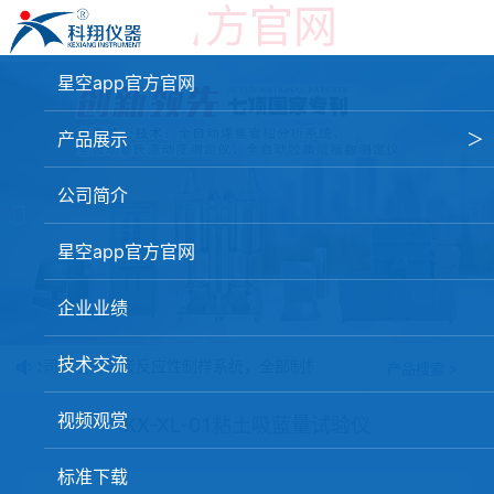
星空app官方官网
星空app官方官网
产品展示
＞
星空app官方官网-星空（中国）
公司简介
焦化行业检测及优化配煤设备
星空app官方官网
球团矿/烧结矿/块矿高温冶金性能检测系统
企业业绩
烧结/球团优化配矿研究设备
技术交流
：我公司研发的焦炭反应性制样系统，全部制样过程机械化操作，没有人
产品搜索 >
高炉配吹煤检测设备
视频观赏
冶金渣、保护渣等高温物性检测设备
KX-XL-01粘土吸蓝量试验仪
冶金石灰活性度测定仪
标准下载