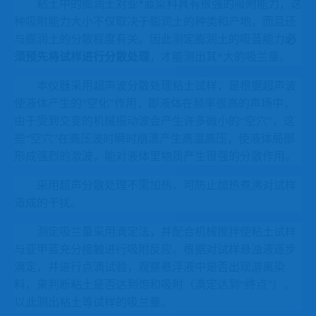
粘土中的膨润土对亚*蓝染料具有很强的吸附能力，这
种吸附能力大小不仅取决于膨润土的种类和产地，而且还
与膨润土的分散程度有关。因此测定膨润土的吸蓝能力
必
须预先将试样进行分散处理
，才能测出其*大的吸兰量。
本仪器采用超声波分散处理粘土试样，是根据超声波
使液体产生的
“空化”作用，即液体在频率很高的声场中，
由于受到交变的机械振动波会产生许多微小的“空穴”，这
些“空穴”在高压波时瞬时崩溃产生高温高压，使液体局部
形成强烈的激波，能对液体里物质产生很强的分散作用。
采用超声分散处理不需加热，可防止加热煮沸对试样
造成的干扰。
测定吸兰量采用滴定法，并配合机械搅拌使粘土试样
与亚甲蓝充分接触进行吸附反应。根据对试样悬浊液逐步
滴定，并进行点滴试验，观察悬浮液中是否出现游离染
料，来判断粘土是否达到饱和吸附（滴定达到
“终点”），
以此测出粘土等试样的吸兰量。