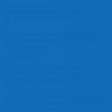
●采用质量流量控制器和西门子
PLC
进行
自动配气，允许用
户对设定值进行远程实时修正
,
以达到要求的气体混合比
例。测量和控制的准确度不受环境温度和外界压力的影
响。
●自动配气系统增加了混合器，
并分别控制各自气体的流
量，进入混合器进行精密混合，将混合后的气体按需输出
给
动态还原粉化率转鼓。
4
、中央控制系统。
●西门子
PLC
控制，升温、恒温程序
可编程，控温方式采用
PID
自学习模式，恒温精度为±
1
℃、升温精度为±
3
℃；气
体流量控制采用日本掘场
质量流量控制器，
人工设定自动
控制模式。
●
计算机可实时显示温区温度曲线，气体流量曲线等相关
参数
，并
对温度数据、气体流量数据实时采集、存储、查
询，并能打印输出
，分析仪器的软件为
Windows11
，所安