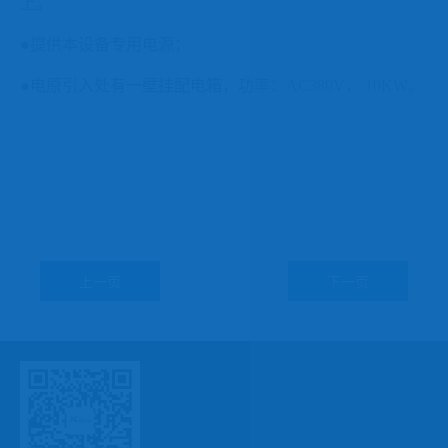
上。
●提供本设备专用电源；
●电原引入处有一壁挂配电箱，功率：
AC380V
，
1
0KW
。
上一页
下一页