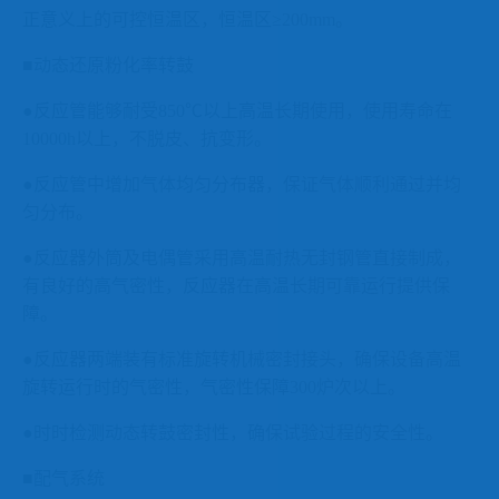
正意义上的可控恒温区，恒温区≥
2
00mm
。
■动态还原粉化率转鼓
●反应管能够耐受
850
℃以上高温长期使用，使用寿命在
10000h
以上，不脱皮、抗变形。
●反应管中增加气体均匀分布器，保证气体顺利通过并均
匀分布。
●反应器外筒及电偶管采用高温耐热无封钢管直接制成，
有良好的高气密性，反应器在高温长期可靠运行提供保
障。
●反应器两端装有标准旋转机械密封接头，确保设备高温
旋转运行时的气密性，气密性保障
300
炉次以上。
●时时检测动态转鼓密封性，确保试验过程的安全性。
■配气系统