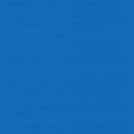
装的操作软件须为正版软件，软件永久无偿免费升级。
●设备有
全自动操作模式，
气体流量及反应温度设置完成
后试验过程全自动完成。
■六级安全系统设计统
●计算机远程控制，人机脱离；
●时时检测尾气含氧量，保证设备运行过程中的气密性。
●系统进入试验状态自动启动通风系统，保证室内空气流
通；
●系统实时检测室内
CO
，
H2
气体浓度
，
CO
，
H2
气体浓度
超标，系统将自动关闭本次试验并自动启动紧急通风系
统，排出室内
CO
，
H2
气体防止试验人员中毒及爆炸；
●实试开始前及结速后都进行氮气清扫，
排出反应器里的
氧气或有毒气体。
●与还原气相接触的的管道及电气控制部分采用
Ex (ia)
Ⅱ
C