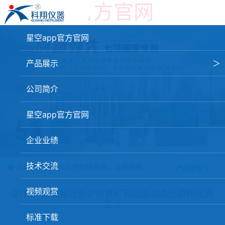
星空app官方官网
星空app官方官网
产品展示
＞
星空app官方官网-星空（中国）
公司简介
焦化行业检测及优化配煤设备
星空app官方官网
球团矿/烧结矿/块矿高温冶金性能检测系统
企业业绩
烧结/球团优化配矿研究设备
技术交流
我公司研发的焦炭反应性制样系统，全部制样过程机械化操作，没有人为
产品搜索 >
高炉配吹煤检测设备
视频观赏
冶金渣、保护渣等高温物性检测设备
QTDF-01直接还原炉用铁矿石低温动态还原粉化测
定仪
冶金石灰活性度测定仪
标准下载