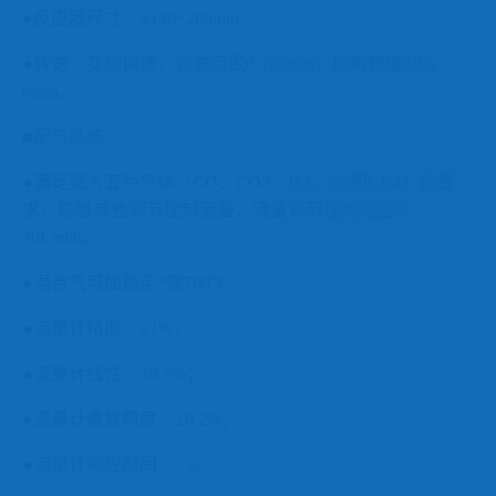
●反应器尺寸：
φ
130
×
200mm
。
●转速：变频调速，
调速范围
0-20r/min
；控制精度±
0.5
r/min
。
■配气系统
●
满足通入五种气体（
CO
、
CO2
、
H2
、
N2
和
CH4
）的要
求，能够单独调节控制流量，流量调节控制范围
0-
30L/min
。
●
混合气可加热至*高
760
℃；
●
流量计精度：
±
1%
；
●
流量计线性：
±
0.5%
；
●
流量计重复精度：
±
0.2%
；
●
流量计响应时间：
<1s
；