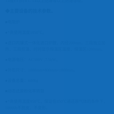
T4
或
Ex (
d
)
Ⅱ
C T4
以上防爆等以上防爆等级。
◆主要设备的技术参数。
■电阻炉
●*高使用温度
1050
℃
。
●进口内镶式一体化进口炉膛，内径
200mm
，三段独立加
热，三段控温，时时显示恒温区温度，恒温区≥
2
00mm
。
●电源电压：
AC380V ,7.5kW
。
●
外形尺寸：
1000mm
×
800mm
×
1800mm
。
●
设备总重：
600kg
■动态还原粉化率转鼓
●*高使用温度
950
℃，保证在
850
℃通还原气体的条件下，
10000h
不脱皮、不变形。