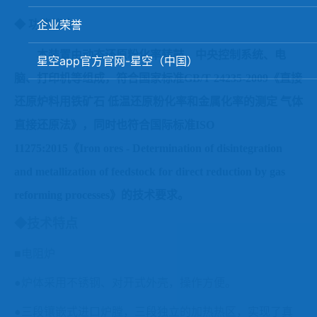
矿石、焦炭物理检测及制样设备
企业荣誉
◆
功能简介
工业分析、测硫仪等
本装置由动态还原粉化率转鼓、中央控制系统、电
星空app官方官网-星空（中国）
脑、打印机等组成，符合国家标准
GB/T 24235-2009《直接
还原炉料用铁矿石 低温还原粉化率和金属化率的测定 气体
直接还原法》，同时也符合国际标准ISO
11275:2015《
Iron ores - Determination of disintegration
and metallization of feedstock for direct reduction by gas
reforming processes》
的技术要求。
◆技术特点
■
电阻炉
●炉体采用不锈钢、对开式外壳，操作方便。
●三段镶嵌式进口炉膛，三段独立的加热热区，实现了真