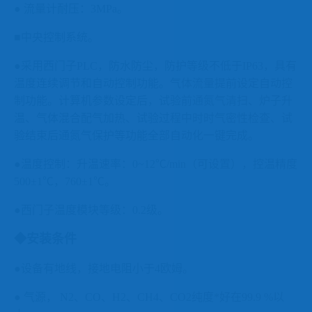
●
流量计耐压：
3MPa
。
■中央控制系统。
●采用西门子
PLC
，
防水防尘，防护等级不低于
IP63
，具有
温度连续调节和自动控制功能。气体流量提前设定自动控
制功能。计算机参数设定后，试验前通氮气清扫、炉子升
温、气体混合配气加热、试验过程中时时气密性检查、试
验结束后通氮气保护等功能全部自动化一键完成。
●温度控制：
升温速率：
0~12
℃
/min
（可设置），控温精度
500
±
1
℃，
760
±
1
℃。
●西门子温度模块等级：
0.2
级。
◆安装条件
●设备有地线，接地电阻小于
4
欧姆。
●
气源，
N2
、
CO
、
H2
、
CH4
、
CO2
纯度*好在
99.9 %
以