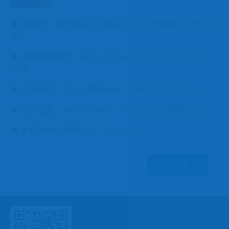
技术参数：
● 烧结杯：直径Φ300×1000mm（可以根据用户要求设
计）
● 烧结料层高度：600～700～800～900～1000mm，
可调。
3
● 主抽风机：负压上限20kPa，流量大于14m
/min
● 点火温度：900～1200℃（可调），控温精度±5℃
● 单辊破碎机破碎粒度：≤100mm
下一页