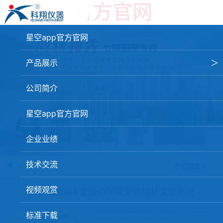
星空app官方官网
星空app官方官网
产品展示
＞
星空app官方官网-星空（中国）
公司简介
焦化行业检测及优化配煤设备
星空app官方官网
球团矿/烧结矿/块矿高温冶金性能检测系统
企业业绩
烧结/球团优化配矿研究设备
技术交流
制焦球。
产品搜索 >
高炉配吹煤检测设备
视频观赏
冶金渣、保护渣等高温物性检测设备
SJB-2000A全自动环保型烧结杯实验系统
冶金石灰活性度测定仪
标准下载