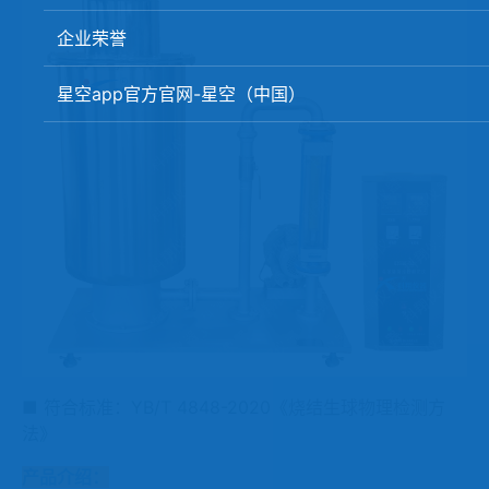
矿石、焦炭物理检测及制样设备
企业荣誉
工业分析、测硫仪等
星空app官方官网-星空（中国）
■ 符合标准：YB/T 4848-2020《烧结生球物理检测方
法》
产品介绍：