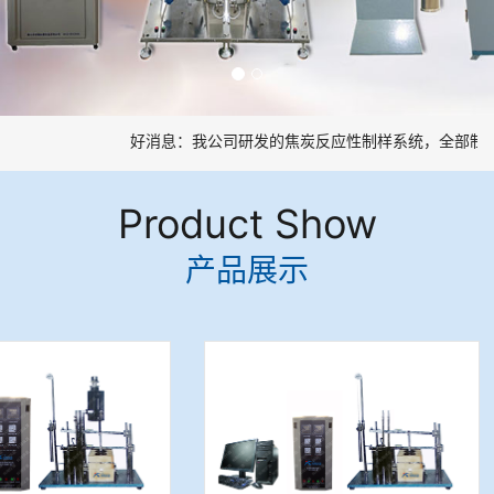
好消息：我公司研发的焦炭反应性制样系统，全部制样
Product Show
产品展示