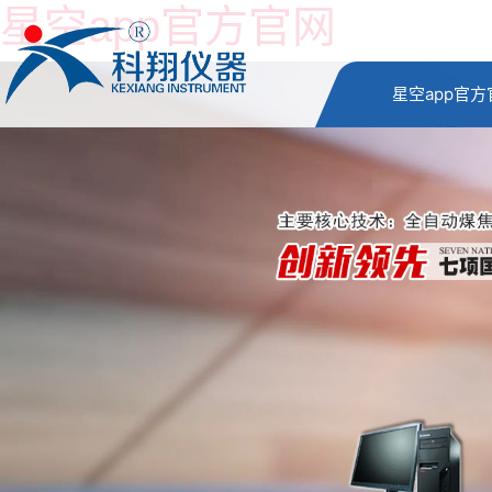
星空app官方官网
星空app官方