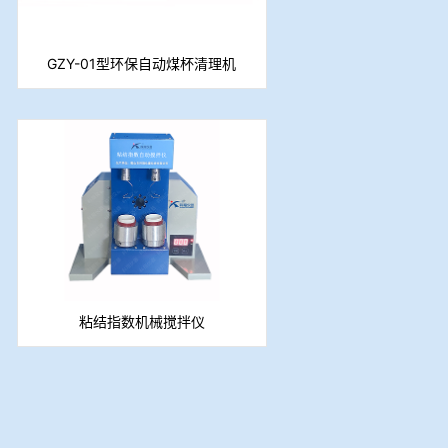
GZY-01型环保自动煤杯清理机
粘结指数机械搅拌仪