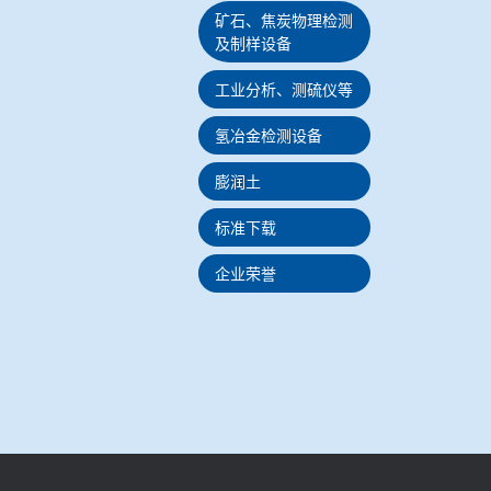
矿石、焦炭物理检测
及制样设备
工业分析、测硫仪等
氢冶金检测设备
膨润土
标准下载
企业荣誉